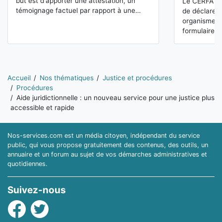
but est d'apporter une attestation, un
Le CERFA 12
témoignage factuel par rapport à une…
de déclarer 
organismes 
formulaire…
Vous êtes ici:
Accueil
Nos thématiques
Justice et procédures
Procédures
Aide juridictionnelle : un nouveau service pour une justice plus
accessible et rapide
Nos-services.com est un média citoyen, indépendant du service
public, qui vous propose gratuitement des contenus, des outils, un
annuaire et un forum au sujet de vos démarches administratives et
quotidiennes.
Suivez-nous
Facebook
Twitter