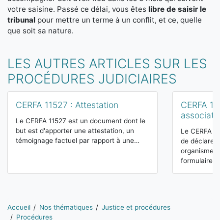
votre saisine. Passé ce délai, vous êtes
libre de saisir le
tribunal
pour mettre un terme à un conflit, et ce, quelle
que soit sa nature.
LES AUTRES ARTICLES SUR LES
PROCÉDURES JUDICIAIRES
CERFA 11527 : Attestation
CERFA 121
associati
Le CERFA 11527 est un document dont le
but est d'apporter une attestation, un
Le CERFA 12
témoignage factuel par rapport à une…
de déclarer 
organismes 
formulaire…
Vous êtes ici:
Accueil
Nos thématiques
Justice et procédures
Procédures