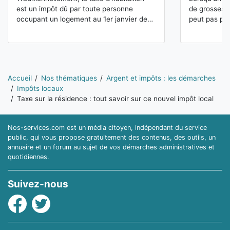
est un impôt dû par toute personne
de grosses d
occupant un logement au 1er janvier de…
peut pas pay
Vous êtes ici:
Accueil
Nos thématiques
Argent et impôts : les démarches
Impôts locaux
Taxe sur la résidence : tout savoir sur ce nouvel impôt local
Nos-services.com est un média citoyen, indépendant du service
public, qui vous propose gratuitement des contenus, des outils, un
annuaire et un forum au sujet de vos démarches administratives et
quotidiennes.
Suivez-nous
Facebook
Twitter