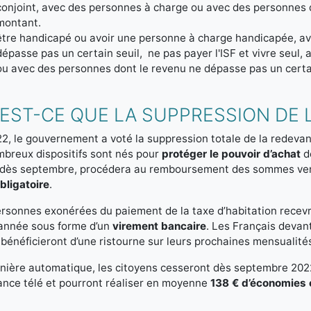
conjoint, avec des personnes à charge ou avec des personnes 
montant.
être handicapé ou avoir une personne à charge handicapée, avo
dépasse pas un certain seuil, ne pas payer l'ISF et vivre seul,
ou avec des personnes dont le revenu ne dépasse pas un cert
EST-CE QUE LA SUPPRESSION DE 
2, le gouvernement a voté la suppression totale de la redevanc
breux dispositifs sont nés pour
protéger le pouvoir d’achat
de
, dès septembre, procédera au remboursement des sommes vers
bligatoire
.
rsonnes exonérées du paiement de la taxe d’habitation recevr
année sous forme d’un
virement bancaire
. Les Français devant
 bénéficieront d’une ristourne sur leurs prochaines mensualité
ière automatique, les citoyens cesseront dès septembre 2022 
nce télé et pourront réaliser en moyenne
138 € d’économies