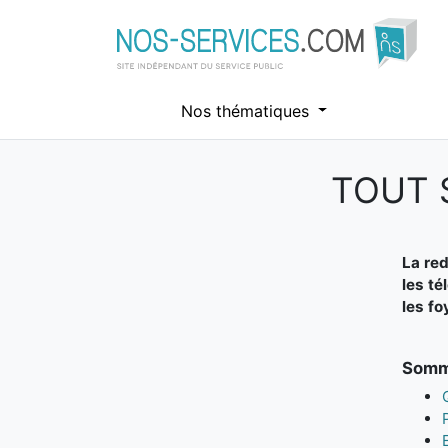
Nos thématiques
TOUT 
Aller au contenu principal
La red
les té
les fo
Somma