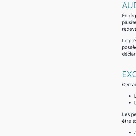
AU
En règ
plusie
redeva
Le pré
possèd
déclar
EX
Certai
Les pe
être e