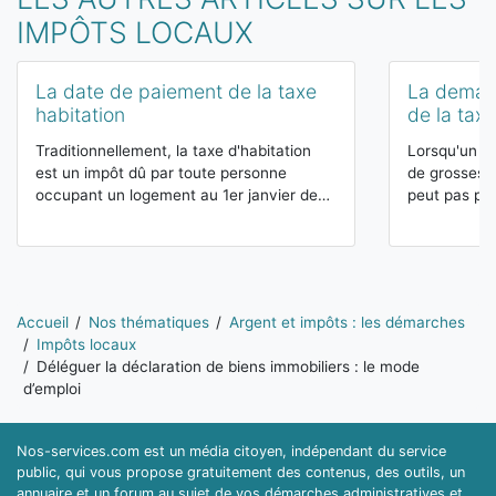
IMPÔTS LOCAUX
La date de paiement de la taxe
La deman
habitation
de la taxe
Traditionnellement, la taxe d'habitation
Lorsqu'un co
est un impôt dû par toute personne
de grosses d
occupant un logement au 1er janvier de…
peut pas pay
Vous êtes ici:
Accueil
Nos thématiques
Argent et impôts : les démarches
Impôts locaux
Déléguer la déclaration de biens immobiliers : le mode
d’emploi
Nos-services.com est un média citoyen, indépendant du service
public, qui vous propose gratuitement des contenus, des outils, un
annuaire et un forum au sujet de vos démarches administratives et