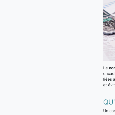
Le
con
encadr
liées 
et évi
QU’
Un con