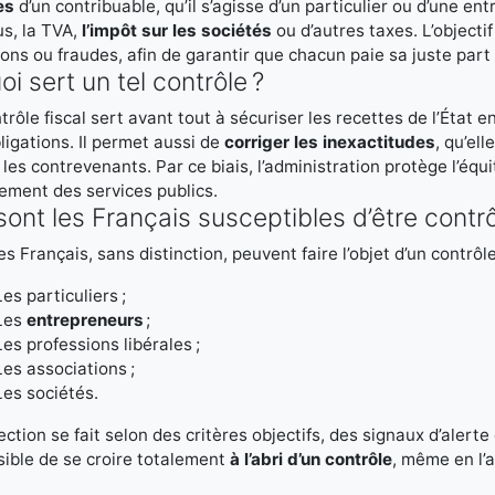
es
d’un contribuable, qu’il s’agisse d’un particulier ou d’une ent
s, la TVA,
l’impôt sur les sociétés
ou d’autres taxes. L’objecti
ons ou fraudes, afin de garantir que chacun paie sa juste part 
oi sert un tel contrôle ?
trôle fiscal sert avant tout à sécuriser les recettes de l’État
ligations. Il permet aussi de
corriger les inexactitudes
, qu’el
e les contrevenants. Par ce biais, l’administration protège l’équ
ement des services publics.
sont les Français susceptibles d’être contrô
es Français, sans distinction, peuvent faire l’objet d’un contrôle 
Les particuliers ;
Les
entrepreneurs
;
Les professions libérales ;
Les associations ;
Les sociétés.
ection se fait selon des critères objectifs, des signaux d’alerte
ible de se croire totalement
à l’abri d’un contrôle
, même en l’