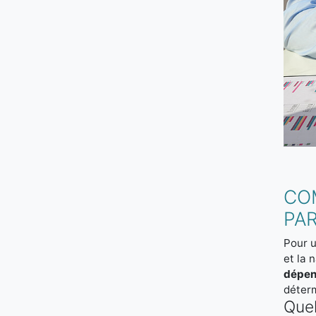
CO
PAR
Pour u
et la 
dépe
déterm
Quel