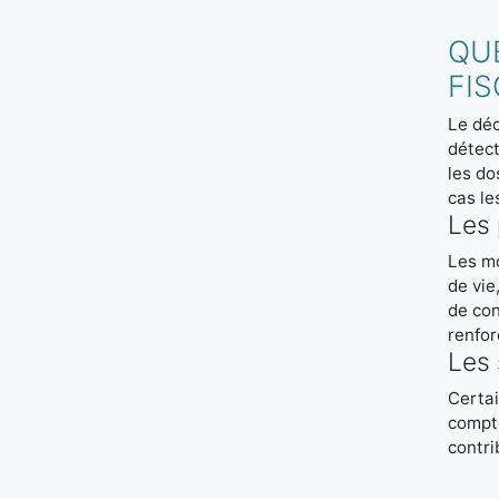
QU
FIS
Le déc
détect
les do
cas le
Les 
Les mo
de vie
de con
renfor
Les 
Certai
compte
contri