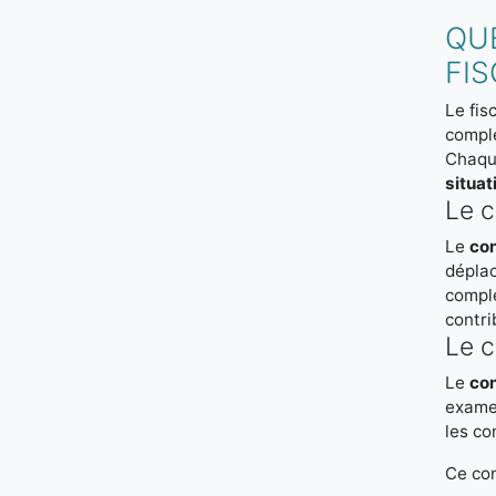
QU
FIS
Le fis
comple
Chaque
situat
Le c
Le
con
déplac
complé
contri
Le c
Le
con
examen
les co
Ce con