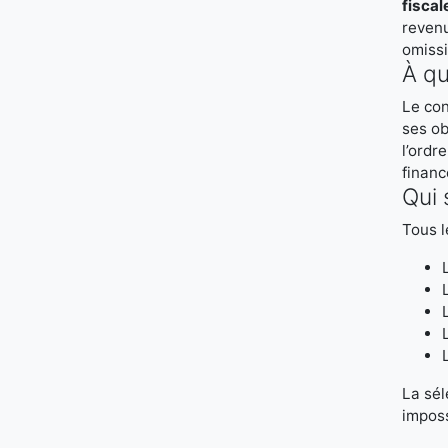
fiscal
revenu
omissi
À qu
Le con
ses ob
l’ordr
financ
Qui 
Tous l
La sél
imposs