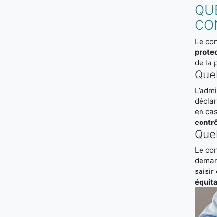
QUE
CON
Le con
prote
de la 
Quel
L’admi
décla
en cas
contrô
Quel
Le con
deman
saisir
équit