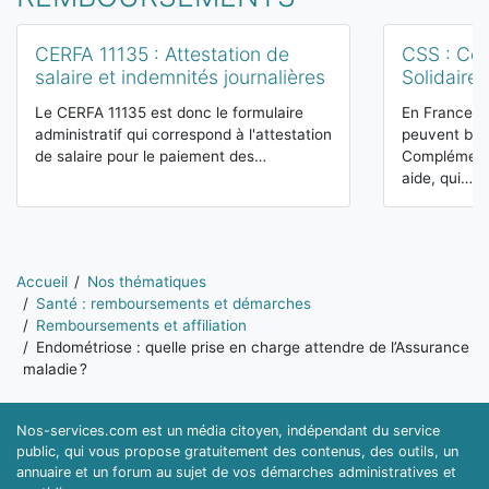
CERFA 11135 : Attestation de
CSS : Co
salaire et indemnités journalières
Solidaire
Le CERFA 11135 est donc le formulaire
En France, l
administratif qui correspond à l'attestation
peuvent béné
de salaire pour le paiement des…
Complémenta
aide, qui…
Vous êtes ici:
Accueil
Nos thématiques
Santé : remboursements et démarches
Remboursements et affiliation
Endométriose : quelle prise en charge attendre de l’Assurance
maladie ?
Nos-services.com est un média citoyen, indépendant du service
public, qui vous propose gratuitement des contenus, des outils, un
annuaire et un forum au sujet de vos démarches administratives et