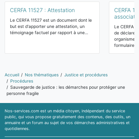
CERFA 11527 : Attestation
CERFA 121
associati
Le CERFA 11527 est un document dont le
but est d'apporter une attestation, un
Le CERFA 12
témoignage factuel par rapport à une…
de déclarer 
organismes 
formulaire…
Vous êtes ici:
Accueil
Nos thématiques
Justice et procédures
Procédures
Sauvegarde de justice : les démarches pour protéger une
personne fragile
Nos-services.com est un média citoyen, indépendant du service
public, qui vous propose gratuitement des contenus, des outils, un
annuaire et un forum au sujet de vos démarches administratives et
quotidiennes.