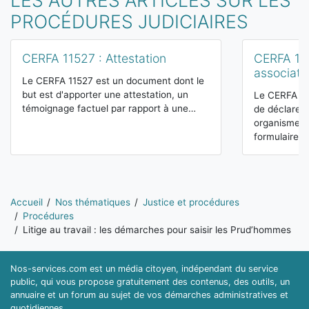
LES AUTRES ARTICLES SUR LES
PROCÉDURES JUDICIAIRES
CERFA 11527 : Attestation
CERFA 121
associati
Le CERFA 11527 est un document dont le
but est d'apporter une attestation, un
Le CERFA 12
témoignage factuel par rapport à une…
de déclarer 
organismes 
formulaire…
Vous êtes ici:
Accueil
Nos thématiques
Justice et procédures
Procédures
Litige au travail : les démarches pour saisir les Prud’hommes
Nos-services.com est un média citoyen, indépendant du service
public, qui vous propose gratuitement des contenus, des outils, un
annuaire et un forum au sujet de vos démarches administratives et
quotidiennes.