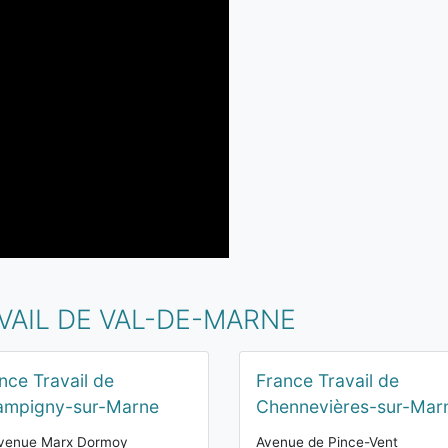
VAIL DE VAL-DE-MARNE
nce Travail de
France Travail de
ampigny-sur-Marne
Chennevières-sur-Mar
Avenue Marx Dormoy
Avenue de Pince-Vent