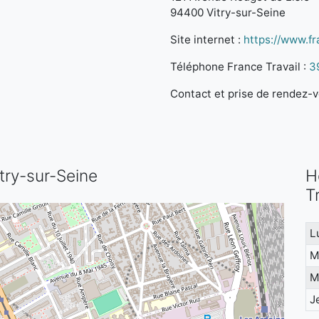
94400 Vitry-sur-Seine
Site internet :
https://www.fra
Téléphone France Travail :
3
Contact et prise de rendez-vo
itry-sur-Seine
H
T
L
M
M
J