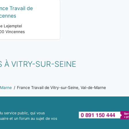
nce Travail de
cennes
e Lejemptel
00 Vincennes
 À VITRY-SUR-SEINE
-Marne
France Travail de Vitry-sur-Seine, Val-de-Marne
 service public, qui vous
uaire et un forum au sujet de vos