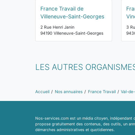
France Travail de
Fra
Villeneuve-Saint-Georges
Vin
2 Rue Henri Janin
3 Ru
94190 Villeneuve-Saint-Georges
943
LES AUTRES ORGANISMES
Vous êtes ici:
Accueil
Nos annuaires
France Travail
Val-de
Nos-services.com est un média citoyen, indépendant du
propose gratuitement des contenus, des outils, un ann
démarches administratives et quotidiennes.