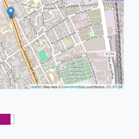
Leaflet
| Map data ©
OpenStreetMap
contributors,
CC-BY-SA