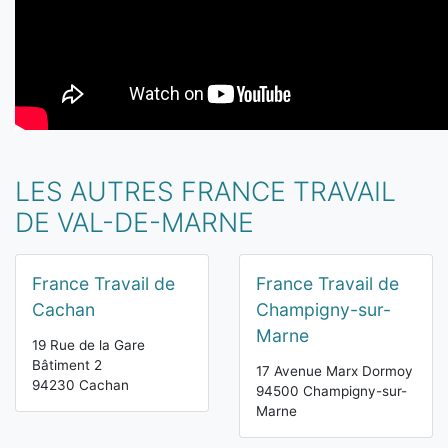
LES AUTRES FRANCE TRAVAIL
DE VAL-DE-MARNE
France Travail de
France Travail de
Cachan
Champigny-sur-
Marne
19 Rue de la Gare
Bâtiment 2
17 Avenue Marx Dormoy
94230 Cachan
94500 Champigny-sur-
Marne