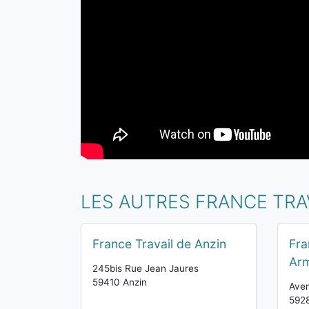
LES AUTRES FRANCE TRA
France Travail de Anzin
Fra
Arm
245bis Rue Jean Jaures
59410 Anzin
Aven
5928