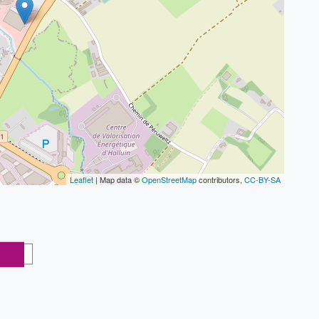
Leaflet
| Map data ©
OpenStreetMap
contributors,
CC-BY-SA