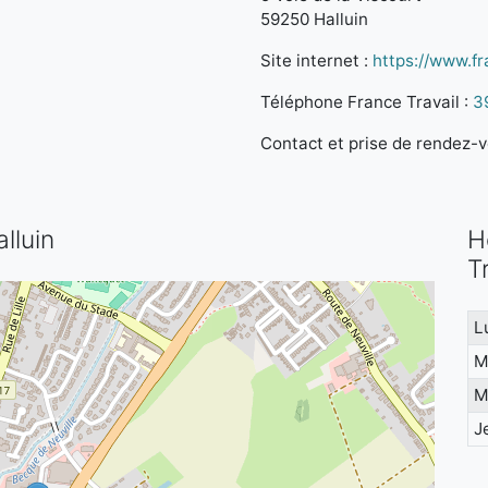
59250 Halluin
Site internet :
https://www.fra
Téléphone France Travail :
3
Contact et prise de rendez-vo
lluin
H
T
L
M
M
J