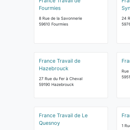
France Travail de
Fra
Fourmies
Syn
8 Rue de la Savonnerie
24 
59610 Fourmies
597
France Travail de
Fra
Hazebrouck
Rue 
595
27 Rue du Fer à Cheval
59190 Hazebrouck
France Travail de Le
Fra
Quesnoy
1 Ru