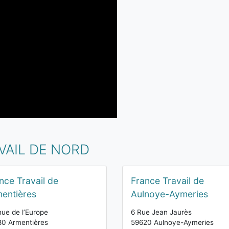
VAIL DE NORD
nce Travail de
France Travail de
entières
Aulnoye-Aymeries
ue de l’Europe
6 Rue Jean Jaurès
0 Armentières
59620 Aulnoye-Aymeries