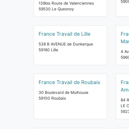
5900
139bis Route de Valenciennes
59530 Le Quesnoy
France Travail de Lille
Fra
Ma
538 B AVENUE de Dunkerque
59160 Lille
4 Av
596
France Travail de Roubaix
Fra
Am
30 Boulevard de Mulhouse
59100 Roubaix
84 R
LE 
592