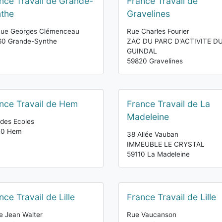
nce Travail de Grande-
France Travail de
the
Gravelines
Rue Georges Clémenceau
Rue Charles Fourier
60 Grande-Synthe
ZAC DU PARC D'ACTIVITE D
GUINDAL
59820 Gravelines
nce Travail de Hem
France Travail de La
Madeleine
des Ecoles
10 Hem
38 Allée Vauban
IMMEUBLE LE CRYSTAL
59110 La Madeleine
nce Travail de Lille
France Travail de Lille
e Jean Walter
Rue Vaucanson