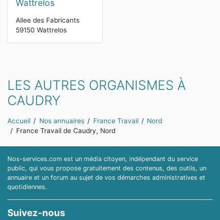
Wattrelos
Allee des Fabricants
59150 Wattrelos
LES AUTRES ORGANISMES À
CAUDRY
Vous êtes ici:
Accueil
Nos annuaires
France Travail
Nord
France Travail de Caudry, Nord
Nos-services.com est un média citoyen, indépendant du service
public, qui vous propose gratuitement des contenus, des outils, un
annuaire et un forum au sujet de vos démarches administratives et
quotidiennes.
Suivez-nous