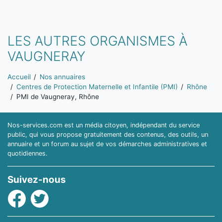
LES AUTRES ORGANISMES À
VAUGNERAY
Vous êtes ici:
Accueil
Nos annuaires
Centres de Protection Maternelle et Infantile (PMI)
Rhône
PMI de Vaugneray, Rhône
Nos-services.com est un média citoyen, indépendant du service
public, qui vous propose gratuitement des contenus, des outils, un
annuaire et un forum au sujet de vos démarches administratives et
quotidiennes.
Suivez-nous
Facebook
Twitter