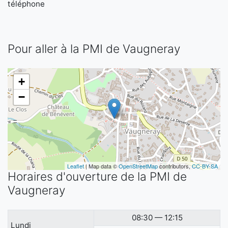
téléphone
Pour aller à la PMI de Vaugneray
+
−
Leaflet
| Map data ©
OpenStreetMap
contributors,
CC-BY-SA
Horaires d'ouverture de la PMI de
Vaugneray
08:30 — 12:15
Lundi