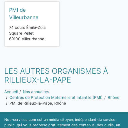
PMI de
Villeurbanne
74 cours Émile-Zola
Square Pellet
69100 Villeurbanne
LES AUTRES ORGANISMES À
RILLIEUX-LA-PAPE
Vous êtes ici:
Accueil
Nos annuaires
Centres de Protection Maternelle et Infantile (PMI)
Rhône
PMI de Rillieux-la-Pape, Rhône
Nos-services.com est un média citoyen, indépendant du service
public, qui vous propose gratuitement des contenus, des outils, un