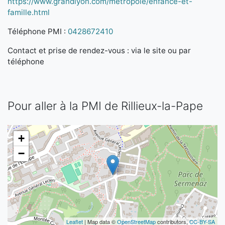
https://www.grandlyon.com/metropole/enfance-et-
famille.html
Téléphone PMI :
0428672410
Contact et prise de rendez-vous : via le site ou par
téléphone
Pour aller à la PMI de Rillieux-la-Pape
+
−
Leaflet
| Map data ©
OpenStreetMap
contributors,
CC-BY-SA