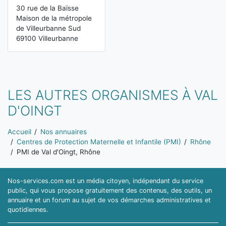
30 rue de la Baïsse
Maison de la métropole
de Villeurbanne Sud
69100 Villeurbanne
LES AUTRES ORGANISMES À VAL
D'OINGT
Vous êtes ici:
Accueil
Nos annuaires
Centres de Protection Maternelle et Infantile (PMI)
Rhône
PMI de Val d'Oingt, Rhône
Nos-services.com est un média citoyen, indépendant du service
public, qui vous propose gratuitement des contenus, des outils, un
annuaire et un forum au sujet de vos démarches administratives et
quotidiennes.