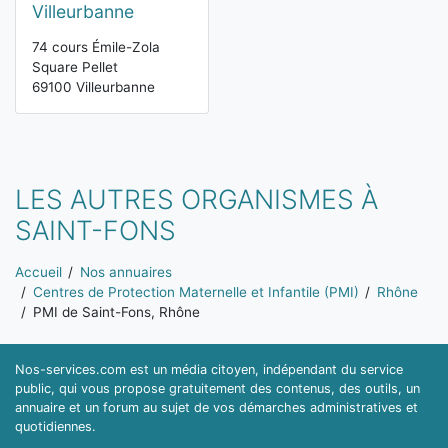
Villeurbanne
74 cours Émile-Zola
Square Pellet
69100 Villeurbanne
LES AUTRES ORGANISMES À
SAINT-FONS
Vous êtes ici:
Accueil
Nos annuaires
Centres de Protection Maternelle et Infantile (PMI)
Rhône
PMI de Saint-Fons, Rhône
Nos-services.com est un média citoyen, indépendant du service
public, qui vous propose gratuitement des contenus, des outils, un
annuaire et un forum au sujet de vos démarches administratives et
quotidiennes.