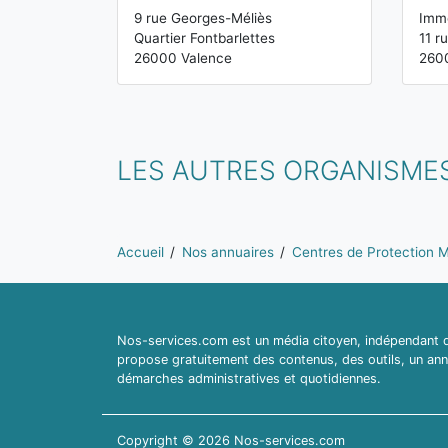
9 rue Georges-Méliès
Imme
Quartier Fontbarlettes
11 r
26000 Valence
260
LES AUTRES ORGANISMES
Vous êtes ici:
Accueil
Nos annuaires
Centres de Protection Ma
Nos-services.com est un média citoyen, indépendant du
propose gratuitement des contenus, des outils, un ann
démarches administratives et quotidiennes.
Copyright © 2026 Nos-services.com