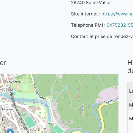
26240 Saint-Vallier
Site internet :
https://www.la
Téléphone PMI :
047523215
Contact et prise de rendez-vo
ier
H
d
L
M
M