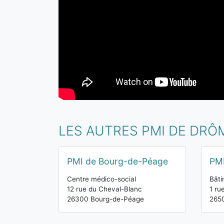
LES AUTRES PMI DE DRÔ
PMI de Bourg-de-Péage
PMI
Centre médico-social
Bât
12 rue du Cheval-Blanc
1 ru
26300 Bourg-de-Péage
2650