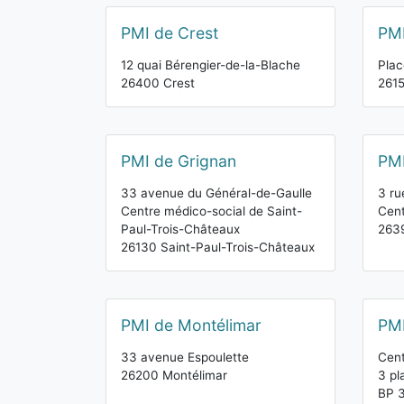
PMI de Crest
PMI
12 quai Bérengier-de-la-Blache
Plac
26400 Crest
2615
PMI de Grignan
PMI
33 avenue du Général-de-Gaulle
3 ru
Centre médico-social de Saint-
Cent
Paul-Trois-Châteaux
2639
26130 Saint-Paul-Trois-Châteaux
PMI de Montélimar
PMI
33 avenue Espoulette
Cent
26200 Montélimar
3 pl
BP 