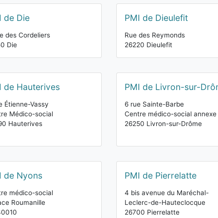
 de Die
PMI de Dieulefit
e des Cordeliers
Rue des Reymonds
0 Die
26220 Dieulefit
 de Hauterives
PMI de Livron-sur-Dr
e Étienne-Vassy
6 rue Sainte-Barbe
re Médico-social
Centre médico-social annexe
0 Hauterives
26250 Livron-sur-Drôme
 de Nyons
PMI de Pierrelatte
re médico-social
4 bis avenue du Maréchal-
ace Roumanille
Leclerc-de-Hauteclocque
30010
26700 Pierrelatte