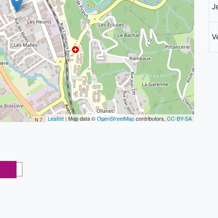
J
V
Leaflet
| Map data ©
OpenStreetMap
contributors,
CC-BY-SA