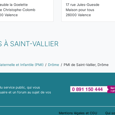
uble la Goelette
17 rue Jules-Guesde
ue Christophe-Colomb
Maison pour tous
00 Valence
26000 Valence
 À SAINT-VALLIER
ternelle et Infantile (PMI)
Drôme
PMI de Saint-Vallier, Drôme
 service public, qui vous
uaire et un forum au sujet de vos
Mentions légales et CGU
Qui s