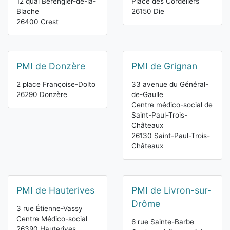
12 quai Bérengier-de-la-
Place des Cordeliers
Blache
26150 Die
26400 Crest
PMI de Donzère
PMI de Grignan
2 place Françoise-Dolto
33 avenue du Général-
26290 Donzère
de-Gaulle
Centre médico-social de
Saint-Paul-Trois-
Châteaux
26130 Saint-Paul-Trois-
Châteaux
PMI de Hauterives
PMI de Livron-sur-
Drôme
3 rue Étienne-Vassy
Centre Médico-social
6 rue Sainte-Barbe
26390 Hauterives