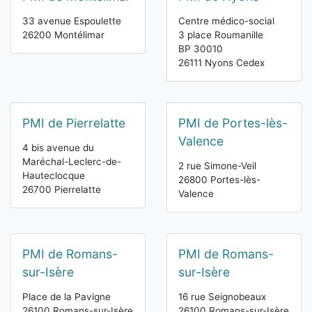
33 avenue Espoulette
Centre médico-social
26200 Montélimar
3 place Roumanille
BP 30010
26111 Nyons Cedex
PMI de Pierrelatte
PMI de Portes-lès-
Valence
4 bis avenue du
Maréchal-Leclerc-de-
2 rue Simone-Veil
Hauteclocque
26800 Portes-lès-
26700 Pierrelatte
Valence
PMI de Romans-
PMI de Romans-
sur-Isère
sur-Isère
Place de la Pavigne
16 rue Seignobeaux
26100 Romans-sur-Isère
26100 Romans-sur-Isère