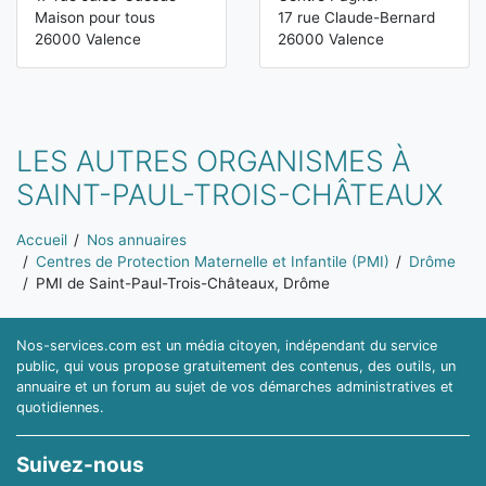
Maison pour tous
17 rue Claude-Bernard
26000 Valence
26000 Valence
LES AUTRES ORGANISMES À
SAINT-PAUL-TROIS-CHÂTEAUX
Vous êtes ici:
Accueil
Nos annuaires
Centres de Protection Maternelle et Infantile (PMI)
Drôme
PMI de Saint-Paul-Trois-Châteaux, Drôme
Nos-services.com est un média citoyen, indépendant du service
public, qui vous propose gratuitement des contenus, des outils, un
annuaire et un forum au sujet de vos démarches administratives et
quotidiennes.
Suivez-nous