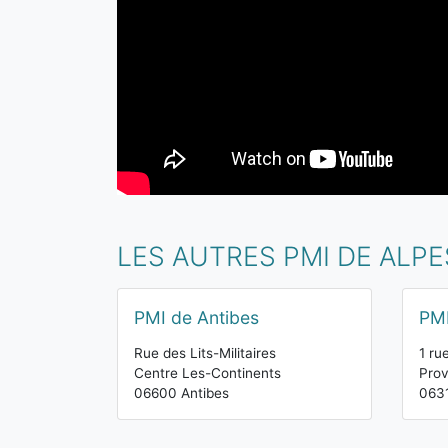
LES AUTRES PMI DE ALP
PMI de Antibes
PMI
Rue des Lits-Militaires
1 ru
Centre Les-Continents
Pro
06600 Antibes
0631