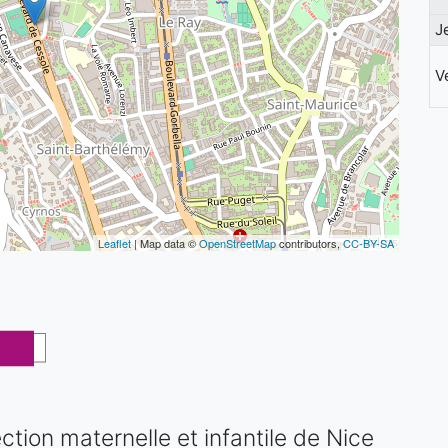
J
V
Leaflet
| Map data ©
OpenStreetMap
contributors,
CC-BY-SA
ction maternelle et infantile de Nice