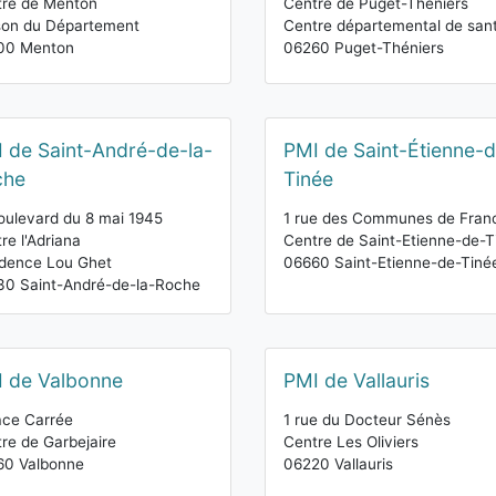
tre de Menton
Centre de Puget-Théniers
son du Département
Centre départemental de san
00 Menton
06260 Puget-Théniers
 de Saint-André-de-la-
PMI de Saint-Étienne-
che
Tinée
oulevard du 8 mai 1945
1 rue des Communes de Fran
re l'Adriana
Centre de Saint-Etienne-de-T
dence Lou Ghet
06660 Saint-Etienne-de-Tiné
0 Saint-André-de-la-Roche
 de Valbonne
PMI de Vallauris
ace Carrée
1 rue du Docteur Sénès
re de Garbejaire
Centre Les Oliviers
60 Valbonne
06220 Vallauris