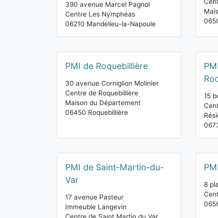
Cen
390 avenue Marcel Pagnol
Mai
Centre Les Nymphéas
065
06210 Mandelieu-la-Napoule
PMI de Roquebillière
PMI
Ro
30 avenue Corniglion Molinier
Centre de Roquebillière
15 b
Maison du Département
Cent
06450 Roquebillière
Rési
0673
PMI de Saint-Martin-du-
PMI
Var
8 pl
Cent
17 avenue Pasteur
065
Immeuble Langevin
Centre de Saint Martin du Var