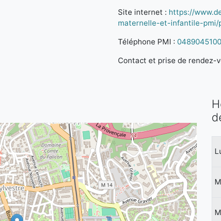
Site internet :
https://www.d
maternelle-et-infantile-pmi
Téléphone PMI :
048904510
Contact et prise de rendez-vo
H
d
L
M
M