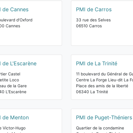
 de Cannes
PMI de Carros
oulevard d'Oxford
33 rue des Selves
00 Cannes
06510 Carros
 de L'Escarène
PMI de La Trinité
tier Castel
11 boulevard du Général de Ga
etite Loco
Centre La Forge Lieu-dit La F
eau de la Gare
Place des amis de la liberté
40 L'Escarène
06340 La Trinité
I de Menton
PMI de Puget-Théniers
e Victor-Hugo
Quartier de la condamine