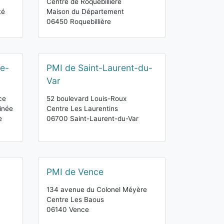
Centre de Roquebillière
té
Maison du Département
06450 Roquebillière
de-
PMI de Saint-Laurent-du-
Var
ce
52 boulevard Louis-Roux
inée
Centre Les Laurentins
e
06700 Saint-Laurent-du-Var
PMI de Vence
134 avenue du Colonel Méyère
Centre Les Baous
06140 Vence