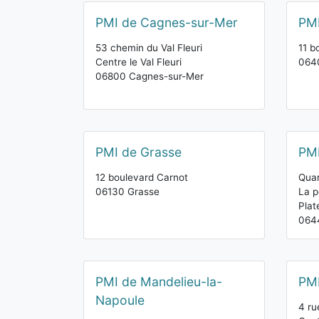
PMI de Cagnes-sur-Mer
PMI
53 chemin du Val Fleuri
11 b
Centre le Val Fleuri
064
06800 Cagnes-sur-Mer
PMI de Grasse
PMI
12 boulevard Carnot
Quar
06130 Grasse
La p
Plat
064
PMI de Mandelieu-la-
PM
Napoule
4 ru