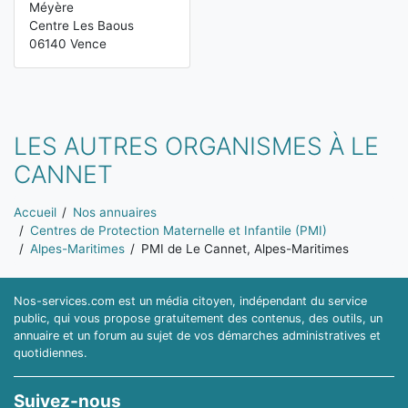
Méyère
Centre Les Baous
06140 Vence
LES AUTRES ORGANISMES À LE
CANNET
Vous êtes ici:
Accueil
Nos annuaires
Centres de Protection Maternelle et Infantile (PMI)
Alpes-Maritimes
PMI de Le Cannet, Alpes-Maritimes
Nos-services.com est un média citoyen, indépendant du service
public, qui vous propose gratuitement des contenus, des outils, un
annuaire et un forum au sujet de vos démarches administratives et
quotidiennes.
Suivez-nous