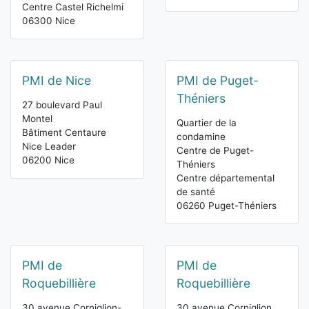
Centre Castel Richelmi
06300 Nice
PMI de Nice
PMI de Puget-
Théniers
27 boulevard Paul
Montel
Quartier de la
Bâtiment Centaure
condamine
Nice Leader
Centre de Puget-
06200 Nice
Théniers
Centre départemental
de santé
06260 Puget-Théniers
PMI de
PMI de
Roquebillière
Roquebillière
30 avenue Corniglion-
30 avenue Corniglion