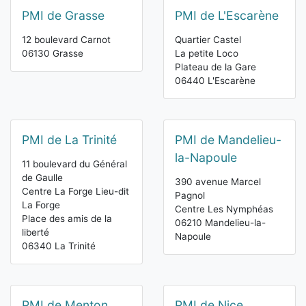
PMI de Grasse
PMI de L'Escarène
12 boulevard Carnot
Quartier Castel
06130 Grasse
La petite Loco
Plateau de la Gare
06440 L'Escarène
PMI de La Trinité
PMI de Mandelieu-
la-Napoule
11 boulevard du Général
de Gaulle
390 avenue Marcel
Centre La Forge Lieu-dit
Pagnol
La Forge
Centre Les Nymphéas
Place des amis de la
06210 Mandelieu-la-
liberté
Napoule
06340 La Trinité
PMI de Menton
PMI de Nice