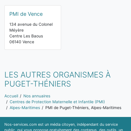
PMI de Vence
134 avenue du Colonel
Méyère
Centre Les Baous
06140 Vence
LES AUTRES ORGANISMES À
PUGET-THÉNIERS
Vous êtes ici:
Accueil
Nos annuaires
Centres de Protection Maternelle et Infantile (PMI)
Alpes-Maritimes
PMI de Puget-Théniers, Alpes-Maritimes
Nos-services.com est un média citoyen, indépendant du service
public, qui vous propose gratuitement des contenus, des outils, un