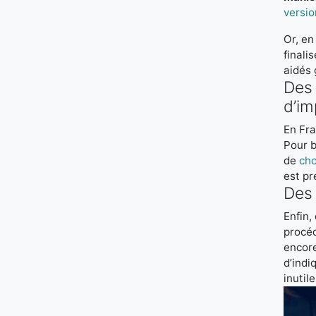
versio
Or, en
finali
aidés 
Des 
d’im
En Fra
Pour b
de
cho
est pr
Des 
Enfin,
procéd
encore
d’indi
inutil