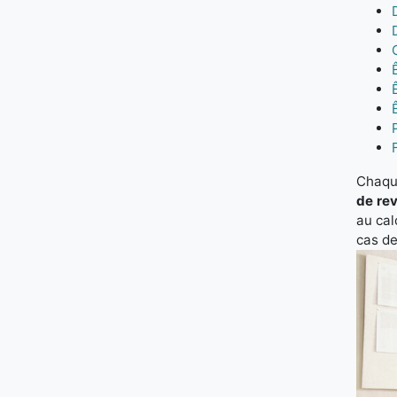
Chaque
de re
au cal
cas d