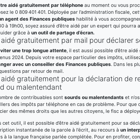
tre aidé gratuitement par téléphone
au moment ou vous procé
ez le 0 809 401 401. Déployée par l’administration fiscale, ce
un agent des Finances publiques
habilité à vous accompagner
0 à 19h00, soyez assuré d’être aidé par un expert qui pourra ac
guider grâce à
un outil de partage d’écran.
 aidé gratuitement par mail pour déclarer 
viter une trop longue attente
, il est aussi possible d’être ai
enus 2024. Depuis votre espace particulier des impôts, utilis
anger avec un conseiller des Finances publiques
. Dans les p
questions par retour de mail.
 aidé gratuitement pour la déclaration de 
rd ou malentendant
ombre de contribuables sont
sourds ou malentendants
et n’o
llers des impôts par téléphone en cas de problème. Pour que c
cier des mêmes droits que les autres citoyens, le fisc a déplo
 cet outil, il est possible d’être aidé gratuitement pour sa dé
ription instantanée de la parole à l’écrit, au recours à
un inter
s à la langue française parlée complétée. Pour en profiter, con