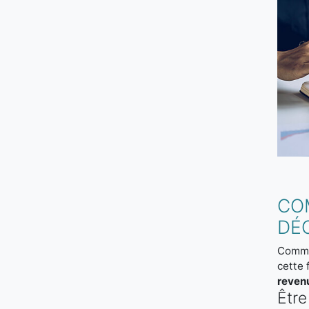
CO
DÉ
Comme 
cette 
reven
Être