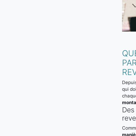
QU
PA
RE
Depuis
qui do
chaque
monta
Des 
rev
Comme 
maniè