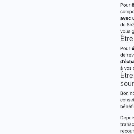
Pour
ê
compos
avec 
de 8h3
vous 
Être
Pour
é
de rev
d’éch
à vos 
Être
sou
Bon n
consei
bénéfi
Depuis
transc
recour