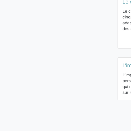
Le 
Le c
cinq
adap
des 
L’i
L’im
pers
qui 
sur 