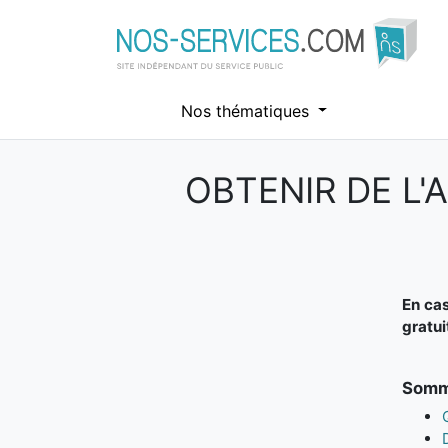
Nos thématiques
OBTENIR DE L
Aller au contenu principal
En cas
gratu
Somma