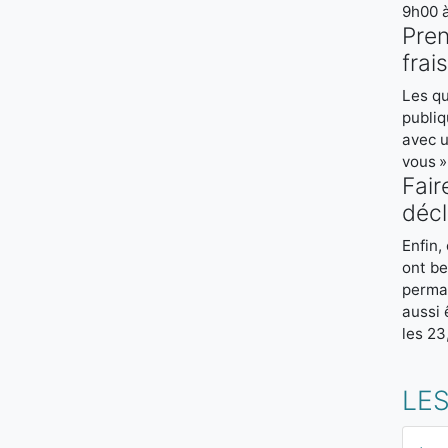
9h00 à
Pren
frais
Les qu
publiq
avec u
vous 
Fair
décl
Enfin,
ont be
perman
aussi 
les 23
LES