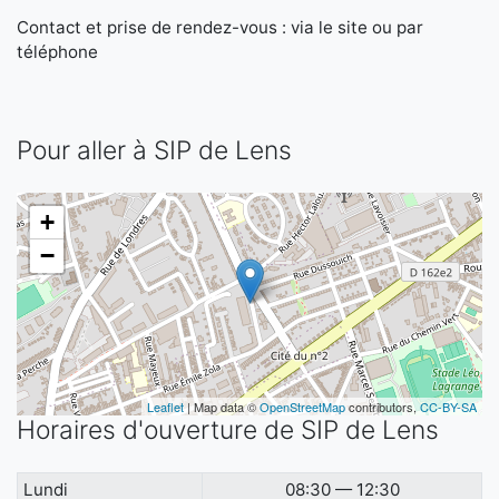
Contact et prise de rendez-vous : via le site ou par
téléphone
Pour aller à SIP de Lens
+
−
Leaflet
| Map data ©
OpenStreetMap
contributors,
CC-BY-SA
Horaires d'ouverture de SIP de Lens
Lundi
08:30 — 12:30