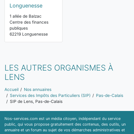
Longuenesse
1 allée de Balzac
Centre des finances
publiques
62219 Longuenesse
LES AUTRES ORGANISMES À
LENS
Vous êtes ici:
Accueil
Nos annuaires
Services des Impôts des Particuliers (SIP)
Pas-de-Calais
SIP de Lens, Pas-de-Calais
Nos-services.com est un média citoyen, indépendant du service
public, qui vous propose gratuitement des contenus, des outils, un
annuaire et un forum au sujet de vos démarches administratives et