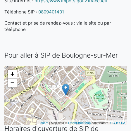
Site internet :
https://www.impots.gouv.fr/accueil
Téléphone SIP :
0809401401
Contact et prise de rendez-vous : via le site ou par
téléphone
Pour aller à SIP de Boulogne-sur-Mer
+
−
Leaflet
| Map data ©
OpenStreetMap
contributors,
CC-BY-SA
Horaires d'ouverture de SIP de