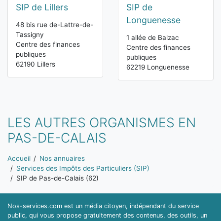
SIP de Lillers
SIP de
Longuenesse
48 bis rue de-Lattre-de-
Tassigny
1 allée de Balzac
Centre des finances
Centre des finances
publiques
publiques
62190 Lillers
62219 Longuenesse
LES AUTRES ORGANISMES EN
PAS-DE-CALAIS
Vous êtes ici:
Accueil
Nos annuaires
Services des Impôts des Particuliers (SIP)
SIP de Pas-de-Calais (62)
Nos-services.com est un média citoyen, indépendant du service
public, qui vous propose gratuitement des contenus, des outils, un