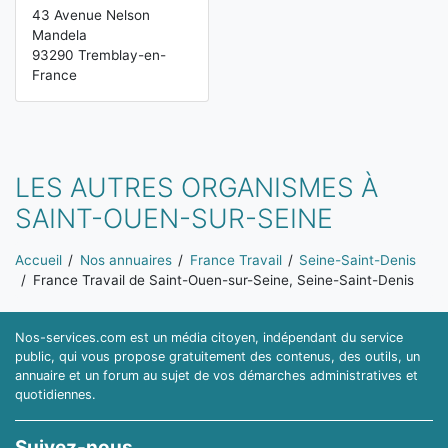
43 Avenue Nelson
Mandela
93290 Tremblay-en-
France
LES AUTRES ORGANISMES À
SAINT-OUEN-SUR-SEINE
Vous êtes ici:
Accueil
Nos annuaires
France Travail
Seine-Saint-Denis
France Travail de Saint-Ouen-sur-Seine, Seine-Saint-Denis
Nos-services.com est un média citoyen, indépendant du service
public, qui vous propose gratuitement des contenus, des outils, un
annuaire et un forum au sujet de vos démarches administratives et
quotidiennes.
Suivez-nous