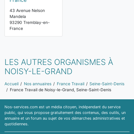
43 Avenue Nelson
Mandela
93290 Tremblay-en-
France
LES AUTRES ORGANISMES À
NOISY-LE-GRAND
Vous êtes ici:
Accueil
Nos annuaires
France Travail
Seine-Saint-Denis
France Travail de Noisy-le-Grand, Seine-Saint-Denis
Nos-services.com est un média citoyen, indépendant du service
public, qui vous propose gratuitement des contenus, des outils, un
annuaire et un forum au sujet de vos démarches administratives et
quotidiennes.