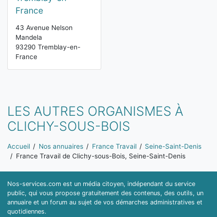
France
43 Avenue Nelson
Mandela
93290 Tremblay-en-
France
LES AUTRES ORGANISMES À
CLICHY-SOUS-BOIS
Vous êtes ici:
Accueil
Nos annuaires
France Travail
Seine-Saint-Denis
France Travail de Clichy-sous-Bois, Seine-Saint-Denis
Nos-services.com est un média citoyen, indépendant du service
public, qui vous propose gratuitement des contenus, des outils, un
annuaire et un forum au sujet de vos démarches administratives et
quotidiennes.