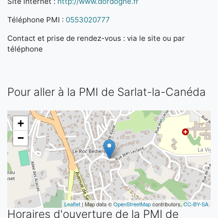
Site internet :
http://www.dordogne.fr
Téléphone PMI :
0553020777
Contact et prise de rendez-vous : via le site ou par
téléphone
Pour aller à la PMI de Sarlat-la-Canéda
+
−
Leaflet
| Map data ©
OpenStreetMap
contributors,
CC-BY-SA
Horaires d'ouverture de la PMI de