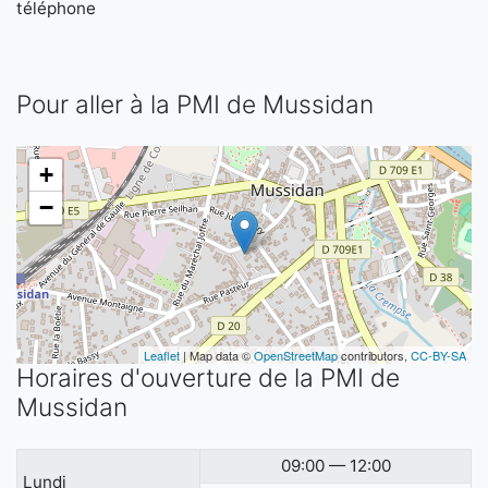
téléphone
Pour aller à la PMI de Mussidan
+
−
Leaflet
| Map data ©
OpenStreetMap
contributors,
CC-BY-SA
Horaires d'ouverture de la PMI de
Mussidan
09:00 — 12:00
Lundi