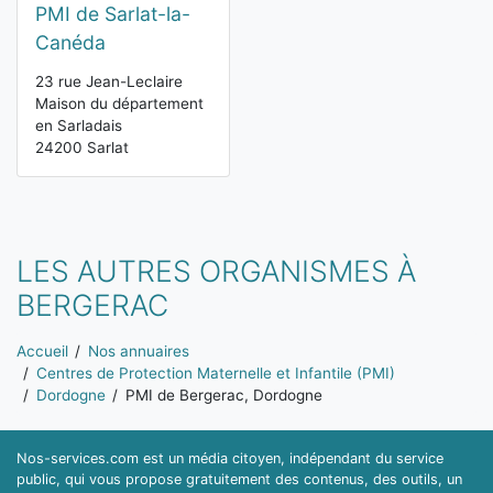
PMI de Sarlat-la-
Canéda
23 rue Jean-Leclaire
Maison du département
en Sarladais
24200 Sarlat
LES AUTRES ORGANISMES À
BERGERAC
Vous êtes ici:
Accueil
Nos annuaires
Centres de Protection Maternelle et Infantile (PMI)
Dordogne
PMI de Bergerac, Dordogne
Nos-services.com est un média citoyen, indépendant du service
public, qui vous propose gratuitement des contenus, des outils, un