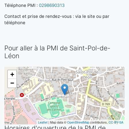
Téléphone PMI :
0298690313
Contact et prise de rendez-vous : via le site ou par
téléphone
Pour aller à la PMI de Saint-Pol-de-
Léon
+
−
Leaflet
| Map data ©
OpenStreetMap
contributors,
CC-BY-SA
Horaires d'ouverture de la PMI de