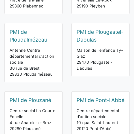
Place de la Mairie
4 venelle Le-Roux
29860 Plabennec
29190 Pleyben
PMI de
PMI de Plougastel-
Ploudalmézeau
Daoulas
Antenne Centre
Maison de l'enfance Ty-
départemental d'action
Glaz
sociale
29470 Plougastel-
36 rue de Brest
Daoulas
29830 Ploudalmézeau
PMI de Plouzané
PMI de Pont-l'Abbé
Centre social La Courte
Centre départemental
Échelle
d'action sociale
4 rue Anatole-le-Braz
10 quai Saint-Laurent
29280 Plouzané
29120 Pont-l'Abbé