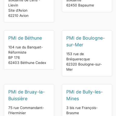
solidarité de Lens -
solidarité
Lievin
62450 Bapaume
Site d'Avion
62210 Avion
PMI de Béthune
PMI de Boulogne-
sur-Mer
104 rue du Banquet-
Réformiste
153 rue de
BP 176
Bréquerecque
62403 Béthune Cedex
62320 Boulogne-sur-
Mer
PMI de Bruay-la-
PMI de Bully-les-
Buissière
Mines
75 rue Commandant-
3 bis rue François-
l'Herminier
Brasme