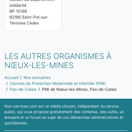
solidarité
BP 10169
62166 Saint-Pol-sur-
Ternoise Cedex
LES AUTRES ORGANISMES À
NŒUX-LES-MINES
Vous êtes ici:
Accueil
Nos annuaires
Centres de Protection Maternelle et Infantile (PMI)
Pas-de-Calais
PMI de Nœux-les-Mines, Pas-de-Calais
Nos-services.com est un média citoyen, indépendant du service
public, qui vous propose gratuitement des contenus, des outils, un
annuaire et un forum au sujet de vos démarches administratives et
quotidiennes.