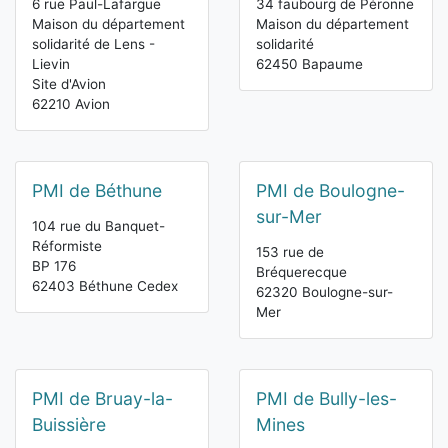
6 rue Paul-Lafargue
34 faubourg de Péronne
Maison du département
Maison du département
solidarité de Lens -
solidarité
Lievin
62450 Bapaume
Site d'Avion
62210 Avion
PMI de Béthune
PMI de Boulogne-
sur-Mer
104 rue du Banquet-
Réformiste
153 rue de
BP 176
Bréquerecque
62403 Béthune Cedex
62320 Boulogne-sur-
Mer
PMI de Bruay-la-
PMI de Bully-les-
Buissière
Mines