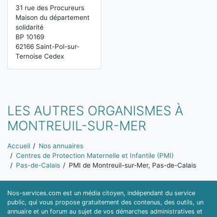
31 rue des Procureurs
Maison du département
solidarité
BP 10169
62166 Saint-Pol-sur-
Ternoise Cedex
LES AUTRES ORGANISMES À
MONTREUIL-SUR-MER
Vous êtes ici:
Accueil
Nos annuaires
Centres de Protection Maternelle et Infantile (PMI)
Pas-de-Calais
PMI de Montreuil-sur-Mer, Pas-de-Calais
Nos-services.com est un média citoyen, indépendant du service
public, qui vous propose gratuitement des contenus, des outils, un
annuaire et un forum au sujet de vos démarches administratives et