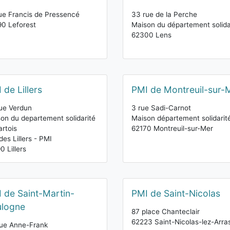
ue Francis de Pressencé
33 rue de la Perche
0 Leforest
Maison du département solida
62300 Lens
 de Lillers
PMI de Montreuil-sur-
ue Verdun
3 rue Sadi-Carnot
on du departement solidarité
Maison département solidarit
artois
62170 Montreuil-sur-Mer
 des Lillers - PMI
0 Lillers
 de Saint-Martin-
PMI de Saint-Nicolas
ulogne
87 place Chanteclair
62223 Saint-Nicolas-lez-Arra
ue Anne-Frank