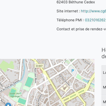
62403 Béthune Cedex
Site internet :
http://www.cg6
Téléphone PMI :
0321016262
Contact et prise de rendez-vo
H
d
L
M
M