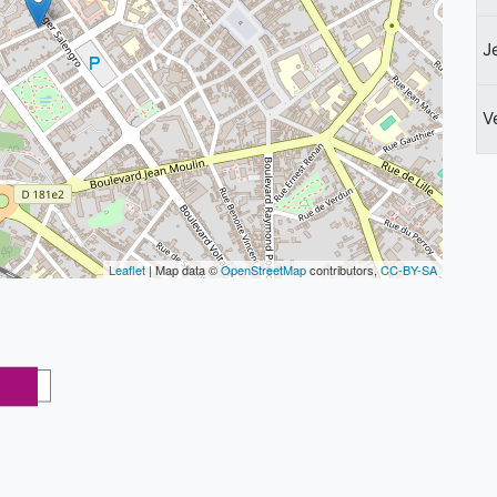
J
V
Leaflet
| Map data ©
OpenStreetMap
contributors,
CC-BY-SA