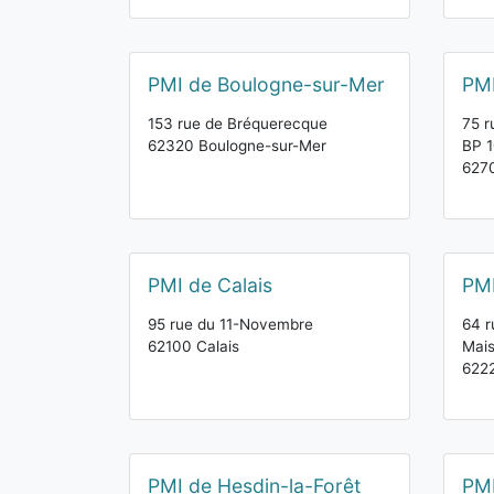
PMI de Boulogne-sur-Mer
PMI
153 rue de Bréquerecque
75 r
62320 Boulogne-sur-Mer
BP 
6270
PMI de Calais
PMI
95 rue du 11-Novembre
64 r
62100 Calais
Mais
6222
PMI de Hesdin-la-Forêt
PMI