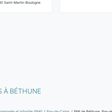
0 Saint-Martin-Boulogne
S À BÉTHUNE
ternelle et Infantile (PMI)
Pas-de-Calais
PMI de Béthune, Pas-d