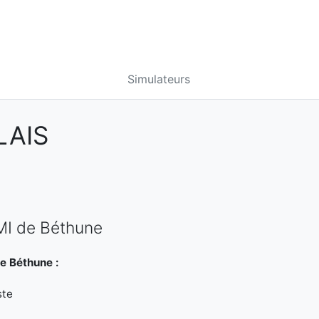
Simulateurs
LAIS
PMI de Béthune
e Béthune :
ste