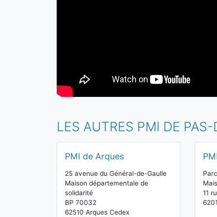
LES AUTRES PMI DE PAS-
PMI de Arques
PMI
25 avenue du Général-de-Gaulle
Parc
Maison départementale de
Mais
solidarité
11 r
BP 70032
6201
62510 Arques Cedex