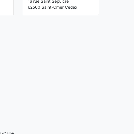
16 rue Saint Sépulcre
62500 Saint-Omer Cedex
e-Calais