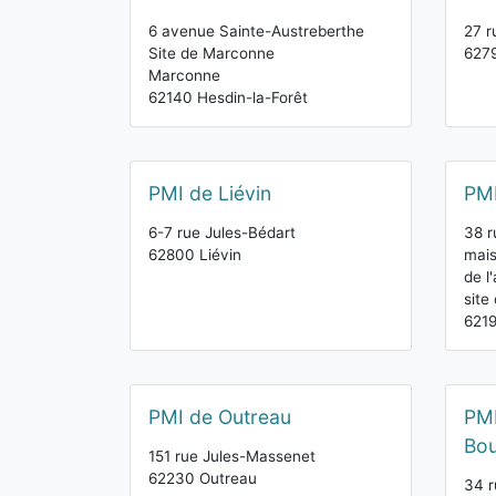
6 avenue Sainte-Austreberthe
27 r
Site de Marconne
6279
Marconne
62140 Hesdin-la-Forêt
PMI de Liévin
PMI
6-7 rue Jules-Bédart
38 r
62800 Liévin
mais
de l'
site
6219
PMI de Outreau
PMI
Bo
151 rue Jules-Massenet
62230 Outreau
34 r