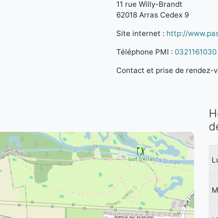
11 rue Willy-Brandt
62018 Arras Cedex 9
Site internet :
http://www.pas
Téléphone PMI :
0321161030
Contact et prise de rendez-vo
H
d
L
M