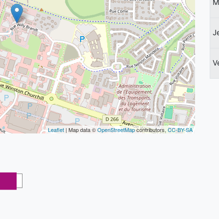
M
J
V
Leaflet
| Map data ©
OpenStreetMap
contributors,
CC-BY-SA