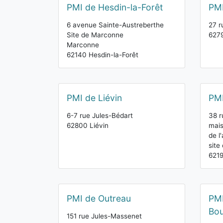
PMI de Hesdin-la-Forêt
PMI
6 avenue Sainte-Austreberthe
27 r
Site de Marconne
6279
Marconne
62140 Hesdin-la-Forêt
PMI de Liévin
PMI
6-7 rue Jules-Bédart
38 r
62800 Liévin
mais
de l'
site
6219
PMI de Outreau
PMI
Bo
151 rue Jules-Massenet