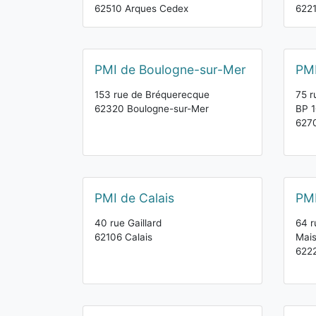
62510 Arques Cedex
6221
PMI de Boulogne-sur-Mer
PMI
153 rue de Bréquerecque
75 r
62320 Boulogne-sur-Mer
BP 
6270
PMI de Calais
PMI
40 rue Gaillard
64 r
62106 Calais
Mais
6222