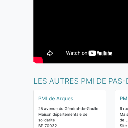
LES AUTRES PMI DE PAS-
PMI de Arques
PMI
25 avenue du Général-de-Gaulle
6 ru
Maison départementale de
Mais
solidarité
de L
BP 70032
Site