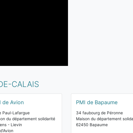
DE-CALAIS
 de Avion
PMI de Bapaume
e Paul-Lafargue
34 faubourg de Péronne
on du département solidarité
Maison du département solida
ens - Lievin
62450 Bapaume
 d'Avion