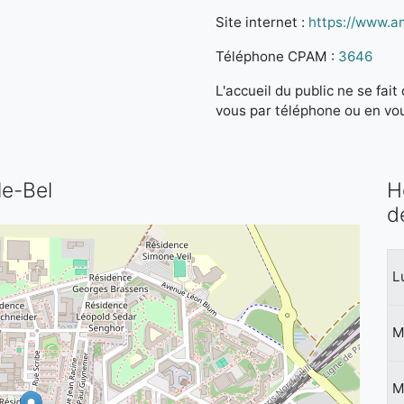
Site internet :
https://www.am
Téléphone CPAM :
3646
L'accueil du public ne se fa
vous par téléphone ou en vo
le-Bel
H
d
L
M
M