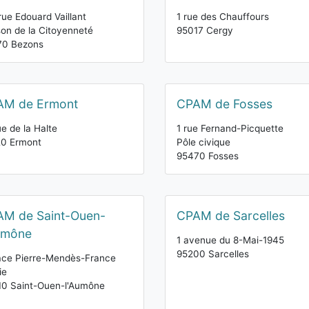
rue Edouard Vaillant
1 rue des Chauffours
on de la Citoyenneté
95017 Cergy
70 Bezons
AM de Ermont
CPAM de Fosses
ue de la Halte
1 rue Fernand-Picquette
20 Ermont
Pôle civique
95470 Fosses
M de Saint-Ouen-
CPAM de Sarcelles
umône
1 avenue du 8-Mai-1945
95200 Sarcelles
ace Pierre-Mendès-France
ie
0 Saint-Ouen-l'Aumône