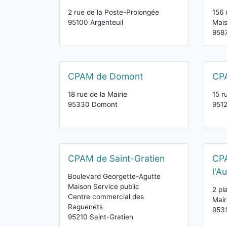
2 rue de la Poste-Prolongée
156 
95100 Argenteuil
Mais
958
CPAM de Domont
CP
18 rue de la Mairie
15 r
95330 Domont
951
CPAM de Saint-Gratien
CPA
l'A
Boulevard Georgette-Agutte
Maison Service public
2 pl
Centre commercial des
Mair
Raguenets
9531
95210 Saint-Gratien