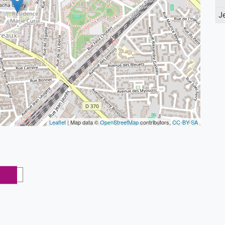
J
Leaflet
| Map data ©
OpenStreetMap
contributors,
CC-BY-SA