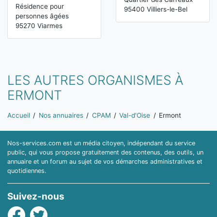
Résidence pour
95400 Villiers-le-Bel
personnes âgées
95270 Viarmes
LES AUTRES ORGANISMES À
ERMONT
Vous êtes ici:
Accueil
Nos annuaires
CPAM
Val-d'Oise
Ermont
Nos-services.com est un média citoyen, indépendant du service
public, qui vous propose gratuitement des contenus, des outils, un
annuaire et un forum au sujet de vos démarches administratives et
quotidiennes.
Suivez-nous
Facebook
Twitter