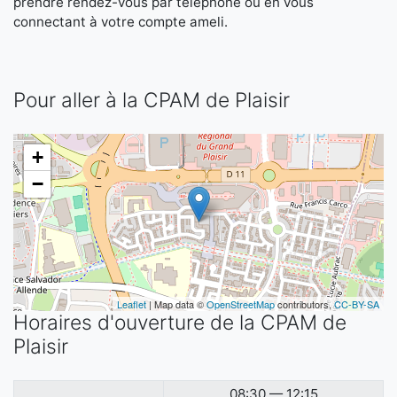
prendre rendez-vous par téléphone ou en vous
connectant à votre compte ameli.
Pour aller à la CPAM de Plaisir
+
−
Leaflet
| Map data ©
OpenStreetMap
contributors,
CC-BY-SA
Horaires d'ouverture de la CPAM de
Plaisir
08:30 — 12:15