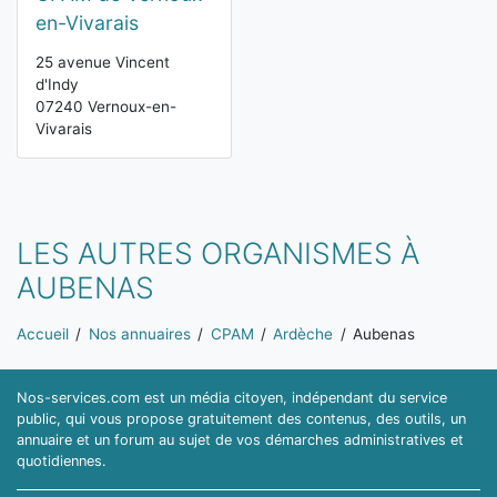
en-Vivarais
25 avenue Vincent
d'Indy
07240 Vernoux-en-
Vivarais
LES AUTRES ORGANISMES À
AUBENAS
Vous êtes ici:
Accueil
Nos annuaires
CPAM
Ardèche
Aubenas
Nos-services.com est un média citoyen, indépendant du service
public, qui vous propose gratuitement des contenus, des outils, un
annuaire et un forum au sujet de vos démarches administratives et
quotidiennes.