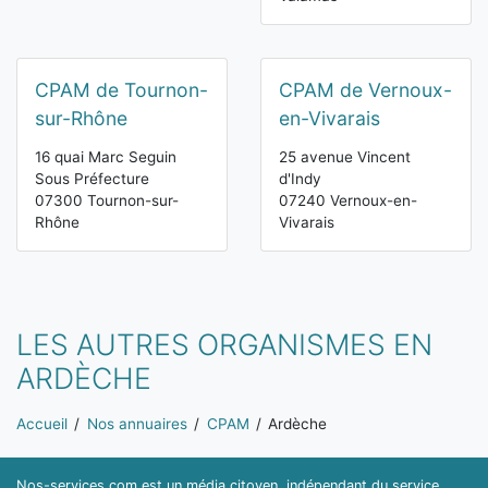
CPAM de Tournon-
CPAM de Vernoux-
sur-Rhône
en-Vivarais
16 quai Marc Seguin
25 avenue Vincent
Sous Préfecture
d'Indy
07300 Tournon-sur-
07240 Vernoux-en-
Rhône
Vivarais
LES AUTRES ORGANISMES EN
ARDÈCHE
Vous êtes ici:
Accueil
Nos annuaires
CPAM
Ardèche
Nos-services.com est un média citoyen, indépendant du service