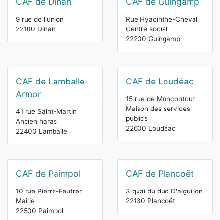
CAF de Dinan
CAF de Guingamp
9 rue de l'union
Rue Hyacinthe-Cheval
22100 Dinan
Centre social
22200 Guingamp
CAF de Lamballe-
CAF de Loudéac
Armor
15 rue de Moncontour
Maison des services
41 rue Saint-Martin
publics
Ancien haras
22600 Loudéac
22400 Lamballe
CAF de Paimpol
CAF de Plancoët
10 rue Pierre-Feutren
3 quai du duc D'aiguillon
Mairie
22130 Plancoët
22500 Paimpol