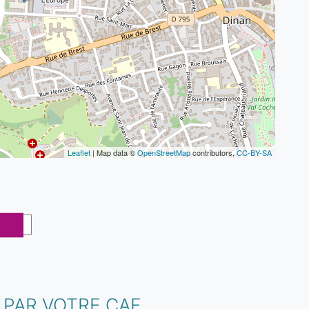
Leaflet
| Map data ©
OpenStreetMap
contributors,
CC-BY-SA
 PAR VOTRE CAF