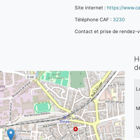
Site internet :
https://www.caf
Téléphone CAF :
3230
Contact et prise de rendez-vo
H
d
L
M
V