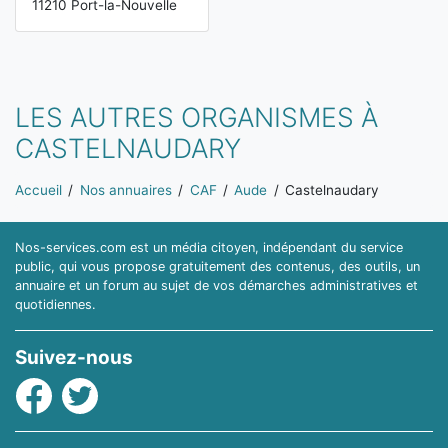
11210 Port-la-Nouvelle
LES AUTRES ORGANISMES À
CASTELNAUDARY
Vous êtes ici:
Accueil
Nos annuaires
CAF
Aude
Castelnaudary
Nos-services.com est un média citoyen, indépendant du service
public, qui vous propose gratuitement des contenus, des outils, un
annuaire et un forum au sujet de vos démarches administratives et
quotidiennes.
Suivez-nous
Facebook
Twitter