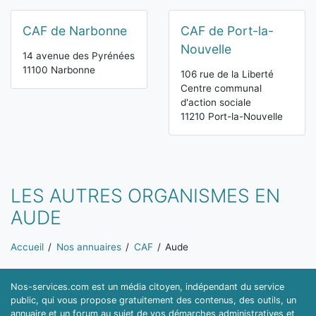
CAF de Narbonne
CAF de Port-la-
Nouvelle
14 avenue des Pyrénées
11100 Narbonne
106 rue de la Liberté
Centre communal
d'action sociale
11210 Port-la-Nouvelle
LES AUTRES ORGANISMES EN
AUDE
Vous êtes ici:
Accueil
Nos annuaires
CAF
Aude
Nos-services.com est un média citoyen, indépendant du service
public, qui vous propose gratuitement des contenus, des outils, un
annuaire et un forum au sujet de vos démarches administratives et