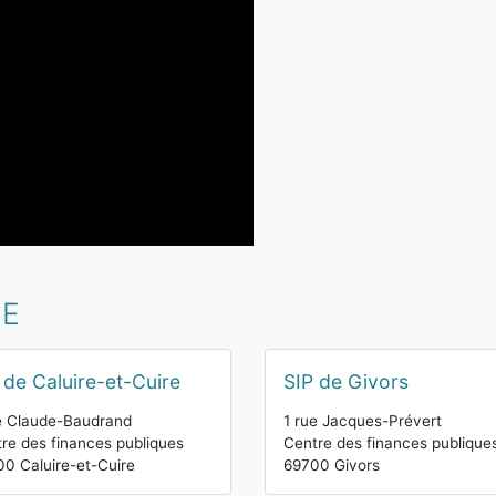
NE
 de Caluire-et-Cuire
SIP de Givors
e Claude-Baudrand
1 rue Jacques-Prévert
re des finances publiques
Centre des finances publique
0 Caluire-et-Cuire
69700 Givors