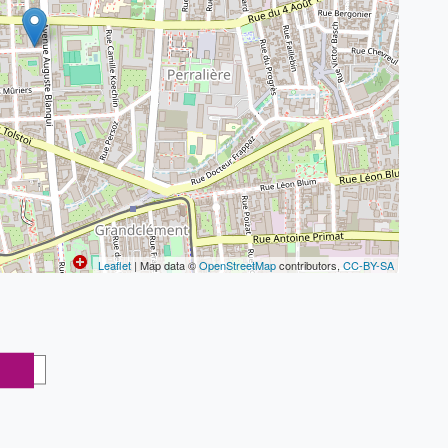
Leaflet
| Map data ©
OpenStreetMap
contributors,
CC-BY-SA