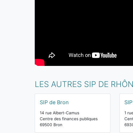
LES AUTRES SIP DE RHÔ
SIP de Bron
SIP
14 rue Albert-Camus
1 ru
Centre des finances publiques
Cent
69500 Bron
6930