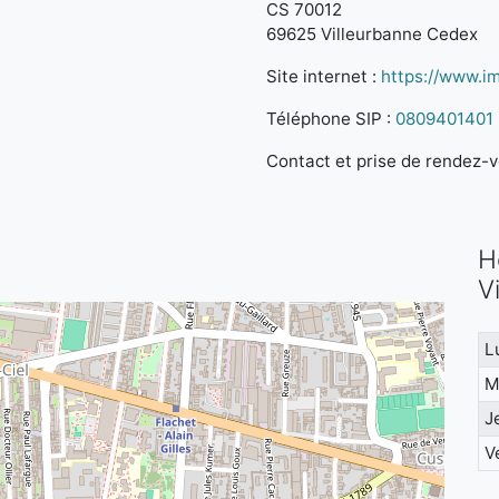
CS 70012
69625 Villeurbanne Cedex
Site internet :
https://www.im
Téléphone SIP :
0809401401
Contact et prise de rendez-vo
H
V
L
M
J
V