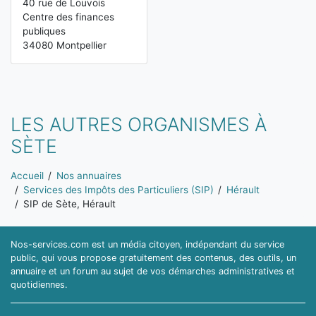
40 rue de Louvois
Centre des finances
publiques
34080 Montpellier
LES AUTRES ORGANISMES À
SÈTE
Vous êtes ici:
Accueil
Nos annuaires
Services des Impôts des Particuliers (SIP)
Hérault
SIP de Sète, Hérault
Nos-services.com est un média citoyen, indépendant du service
public, qui vous propose gratuitement des contenus, des outils, un
annuaire et un forum au sujet de vos démarches administratives et
quotidiennes.